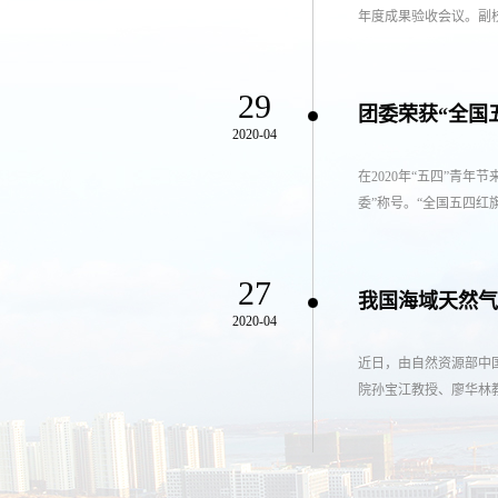
年度成果验收会议。副校
29
团委荣获“全国
2020-04
在2020年“五四”青
委”称号。“全国五四红旗
27
我国海域天然气
2020-04
近日，由自然资源部中
院孙宝江教授、廖华林教