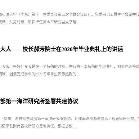
中国石油大学（华东）第十一届委员会第五次全体会议召开。党委书记王勇主持会议并
城、共克时艰，加快推进高水平研究型大学建...
大人——校长郝芳院士在2020年毕业典礼上的讲话
：大家上午好！今天是在一个特殊的时期，举行的一次特殊的毕业典礼，相信也必将
难、圆满完成学业的6571名毕业生表示热烈的...
部第一海洋研究所签署共建协议
油大学（华东）与自然资源部第一海洋研究所签约，共建海洋资源与信息工程高等研究院
记李铁刚代表校所双方签署协议。根据协议...