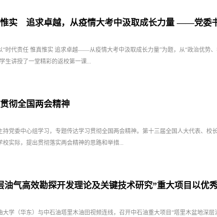
惟实 追求卓越，从疫情大考中汲取成长力量 ——党委
以“时代责任 惟真惟实 追求卓越——从疫情大考中汲取成长力量”为题，从“政治优势、
学生讲授了一堂精彩的返校第一课...
贯彻全国两会精神
勇主持党委中心组学习，专题传达学习贯彻全国两会精神。第十三届全国人大代表、校
校实际，提出贯彻落实两会精神的思路和举措...
层油气高效勘探开发理论及关键技术研究”重大项目以优秀成
国石油大学（华东）与中石油塔里木油田视频连线，召开中石油重大项目“塔里木盆地深层油