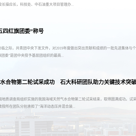
长操应长，科技处、中石油重大项目管理办...
五四红旗团委”称号
年节来临之际，共青团中央下发文件，对2019年度做出突出贡献和成绩的一批先进集体
团委”是团中央授予基层团组织的最高...
水合物第二轮试采成功 石大科研团队助力关键技术突
国地质调查局组织实施的我国海域天然气水合物第二轮试采结束，取得圆满成功。试
授所在团队分别承担了“海洋动态压井混合装...