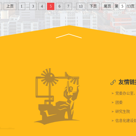
...
...
上页
1
3
4
5
6
7
13
下页
尾页
第
/13页
友情链
党委办公室
团委
研究生院
信息化建设