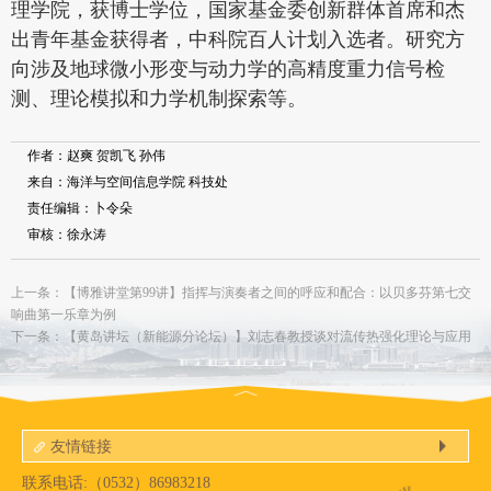
理学院，获博士学位，国家基金委创新群体首席和杰
出青年基金获得者，中科院百人计划入选者。研究方
向涉及地球微小形变与动力学的高精度重力信号检
测、理论模拟和力学机制探索等。
作者：赵爽 贺凯飞 孙伟
来自：海洋与空间信息学院 科技处
责任编辑：卜令朵
审核：徐永涛
上一条：【博雅讲堂第99讲】指挥与演奏者之间的呼应和配合：以贝多芬第七交
响曲第一乐章为例
下一条：【黄岛讲坛（新能源分论坛）】刘志春教授谈对流传热强化理论与应用
友情链接
联系电话:（0532）86983218