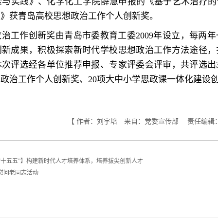
索与实践》、化学化工学院薛慧申报的《基于艺术治疗的“
索》获青岛高校思想政治工作个人创新奖。
治工作创新奖由青岛市委教育工委2009年设立，每两
创新成果，积极探索新时代学校思想政治工作方法途径，
本次评选经各单位推荐申报、专家评委会评审，共评选出3
想政治工作个人创新奖、20项大中小学思政课一体化建设
【 作者：刘宇培 来自：党委宣传部 责任编辑
划“十五五”】构建新时代人才培养体系，培养拔尖创新人才
慰问老同志活动