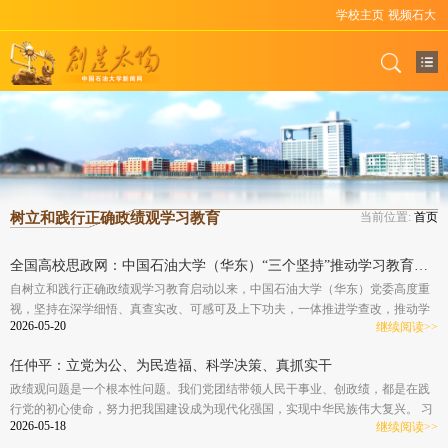
学校主页
视频石大
树立和践行正确政绩观学习教育
当前位置:
首页
全国高校思政网：中国石油大学（华东）“三个坚持”推动学习教育走深走实
自树立和践行正确政绩观学习教育启动以来，中国石油大学（华东）党委高度重
视，坚持在深学细悟、真查实改、可感可及上下功夫，一体推进学查改，推动学
2026-05-20
继续阅读>>
习成效转化为推动学校高质量发展的实际行动，在加快推进中国特色能源领域世
界一流大学建设的实践中谱写“教育强国、石大有为”的新篇章。
任仲平：立党为公、为民造福、科学决策、真抓实干
政绩观问题是一个根本性问题。我们党团结带领人民干事业、创政绩，都是在践
行党的初心使命，努力把我国建设成为现代化强国，实现中华民族伟大复兴。 习
2026-05-18
继续阅读>>
近平总书记指出：“只有不断以良好政绩推动党和国家事业发展、造福人民，才能