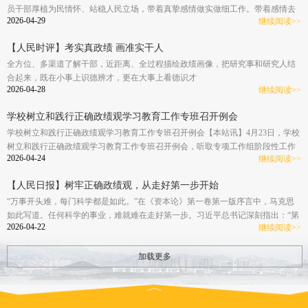
念，才能真正走出高质量发展的“新路”。
员干部厚植为民情怀、站稳人民立场，带着真挚感情做实做细工作。带着感情去
2026-04-29
继续阅读>>
做接地气的工作，是党员干部践行初心使命、走好新时代群众路线的重要要求，
也是树立和践行正确政绩观的题中应有之义。
【人民时评】考实真政绩 画准实干人
全方位、多渠道了解干部，近距离、全过程描绘政绩画像，把研究事和研究人结
合起来，既在小事上识德辨才，更在大事上看德识才
2026-04-28
继续阅读>>
学校树立和践行正确政绩观学习教育工作专班召开例会
学校树立和践行正确政绩观学习教育工作专班召开例会【本站讯】4月23日，学校
树立和践行正确政绩观学习教育工作专班召开例会，听取专项工作组阶段性工作
2026-04-24
继续阅读>>
汇报，部署下一步重点任务。党委副书记万云波主持会议并讲话。综合协调、学
习宣传、文字材料、整改整治四个专项工作组分别汇报阶段性进展与下一步工作
【人民日报】树牢正确政绩观，从走好第一步开始
计划。会议指出，专班成立以来，学校学习教育各项工作扎实推进、有序开展。
下一步，要持续严格对照学习教育工作方案，进一步...
“万事开头难，每门科学都是如此。”在《资本论》第一卷第一版序言中，马克思
如此写道。任何科学的事业，难就难在走好第一步。习近平总书记深刻指出：“第
2026-04-22
继续阅读>>
一步走错了就不行。如果抱着当官谋利的想法，那做的一切事情都不会对。”对于
党员干部而言，走好第一步是树立和践行正确政绩观的重要要求。只有一开始就
想明白当干部为什么、在岗位干什么，才能确保方向对、路子正；只有起好步、
加载更多
开好头，踏踏实实干下去，才能创造经得起实践、人民、历史检验的实绩。