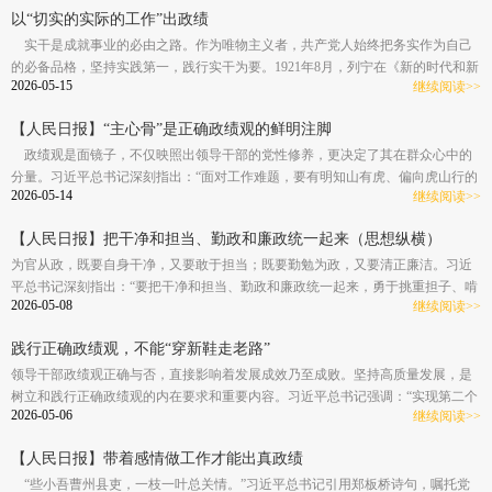
践行好党的宗旨，也才能完成好党的历史使命。”
以“切实的实际的工作”出政绩
实干是成就事业的必由之路。作为唯物主义者，共产党人始终把务实作为自己
的必备品格，坚持实践第一，践行实干为要。1921年8月，列宁在《新的时代和新
2026-05-15
继续阅读>>
形式的旧错误》一文中提出：“要善于根据时局的特点和任务进行切实的实际的工
作！我们需要的不是空话，而是实干。”重温经典论述，把握思想精髓，对于树立
【人民日报】“主心骨”是正确政绩观的鲜明注脚
和践行正确政绩观具有启示意义。
政绩观是面镜子，不仅映照出领导干部的党性修养，更决定了其在群众心中的
分量。习近平总书记深刻指出：“面对工作难题，要有明知山有虎、偏向虎山行的
2026-05-14
继续阅读>>
劲头，积极寻找克服困难的具体对策，豁得出来、顶得上去，真正成为带领人民
群众战风险、渡难关的主心骨。”“主心骨”三个字，分量千钧。它不是职务赋予
【人民日报】把干净和担当、勤政和廉政统一起来（思想纵横）
的，更不是自封的，而是在一次次风险考验中干出来的。树立和践行正确政绩
观，要求领导干部不只会在风平浪静中守摊子，更要在风高浪急时让群众信得
为官从政，既要自身干净，又要敢于担当；既要勤勉为政，又要清正廉洁。习近
过、靠得住。
平总书记深刻指出：“要把干净和担当、勤政和廉政统一起来，勇于挑重担子、啃
2026-05-08
继续阅读>>
硬骨头、接烫手山芋。”这一重要论述为新时代党员干部立身、履职、用权提供了
根本遵循。深刻理解并自觉践行“要把干净和担当、勤政和廉政统一起来”的重要
践行正确政绩观，不能“穿新鞋走老路”
要求，是树立和践行正确政绩观的要义，也是“十五五”时期担当作为、砥砺奋进
的重要保证。
领导干部政绩观正确与否，直接影响着发展成效乃至成败。坚持高质量发展，是
树立和践行正确政绩观的内在要求和重要内容。习近平总书记强调：“实现第二个
2026-05-06
继续阅读>>
百年奋斗目标，我们要坚持党的基本路线，坚持以经济建设为中心，但在新形势
下发展不能穿新鞋走老路，必须完整、准确、全面贯彻新发展理念，加快构建新
【人民日报】带着感情做工作才能出真政绩
发展格局，推动高质量发展。”“穿新鞋走老路”，表面上是行为的偏差，根本上是
政绩观的错位。只有树立和践行正确政绩观，完整、准确、全面贯彻新发展理
“些小吾曹州县吏，一枝一叶总关情。”习近平总书记引用郑板桥诗句，嘱托党