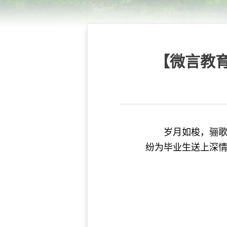
【微言教
岁月如梭，骊
纷为毕业生送上深情