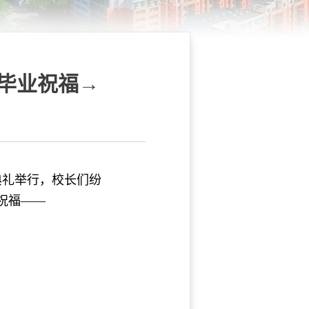
毕业祝福→
典礼举行，校长们纷
祝福——