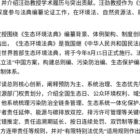
，并介绍汪劲教授学术履历与突出贡献。汪劲教授作为《
深度参与法典编纂论证工作，在环境法、自然资源法、
教授围绕《生态环境法典》编纂背景、体例架构、制度创
指出，《生态环境法典》是我国继《中华人民共和国民法
世界首部生态环境法典，将于今年8月15日正式施行。
成立法”中国方案，构建总则编、污染防治编、生态保护编
编制体系。
解读总则核心创新，阐释预防为主、系统治理、生态优先
资源部门权责划分，介绍全国生态日、公众环境权利、域
，他系统梳理污染防治全链条管理、生态系统一体化保护
产者责任延伸、能源与碳排放双控、排污许可管理等关键
过错推定、责任追溯期延长、按日连续处罚、双罚制等重
方连带责任等规则，并对“有限特别法优先”适用规则作