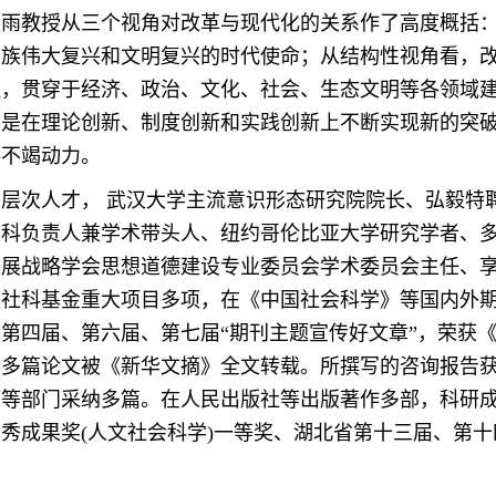
久雨教授从三个视角对改革与现代化的关系作了高度概括
民族伟大复兴和文明复兴的时代使命；从结构性视角看，
程，贯穿于经济、政治、文化、社会、生态文明等各领域
的是在理论创新、制度创新和实践创新上不断实现新的突
供不竭动力。
层次人才， 武汉大学主流意识形态研究院院长、弘毅特
负责人兼学术带头人、纽约哥伦比亚大学研究学者、多家CSSC
发展战略学会思想道德建设专业委员会学术委员会主任、
家社科基金重大项目多项，在《中国社会科学》等国内外
第四届、第六届、第七届“期刊主题宣传好文章”，荣获
中多篇论文被《新华文摘》全文转载。所撰写的咨询报告
厅等部门采纳多篇。在人民出版社等出版著作多部，科研
秀成果奖(人文社会科学)一等奖、湖北省第十三届、第
。