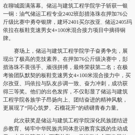
在聊城圆满落幕。储运与建筑工程学院学子斩获一银
一铜：油气储运工程专业2402班彭措洛珠在押加76公
斤级比赛中勇夺银牌，建环2401买尔孜亚
储运2405玛
、
依拉在板鞋竞速男女4×100米混合接力项目中摘得铜
牌。
赛场上，储运与建筑工程学院学子奋勇争先，展
现出了极高的竞技素养。在押加76公斤级决赛中，彭
措洛珠不畏强手、顽强拼搏，最终荣获第二名；在极
考验团队默契的板鞋竞速男女4×100米混合接力中，买
尔孜亚、玛依拉与队友步调一致、奋力冲刺，成功获
得三等奖。他们的出色发挥，不仅彰显了储运与建筑
工程学院各族学子昂扬向上、团结奋进的精神风貌，
更展现了“同心筑梦、石榴花开”的磅礴青春力量。
此次获奖是储运与建筑工程学院深化民族团结进
步教育、铸牢中华民族共同体意识教育实践的生动成