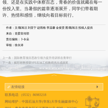
领、还是在实践中体察百态，青春的价值就藏在每一
份投入里。当暑假的篇章逐渐展开，同学们带着期
许、热情和感悟，继续向着目标前行。
作者：文/魏旭洁 刘亚宁 赵雨格 李温馨 金俊贤 图/魏旭洁 投稿人提供
来自：党委宣传部
责任编辑：卜令朵
审核：徐永涛
上一条：国际教育项目思政引领力提升培训班在青举行
下一条：戴彩丽教授获SPE石油工程教师杰出成就奖
友情链接
联系电话:（0532）86983218
网站维护：中国石油大学(华东)大学生融媒体中心