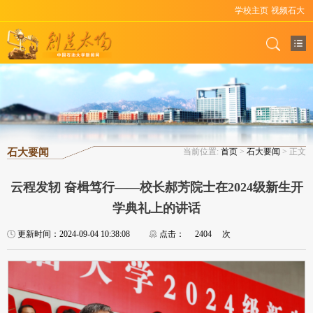
学校主页
视频石大
石大要闻
当前位置:
首页
>
石大要闻
> 正文
云程发轫 奋楫笃行——校长郝芳院士在2024级新生开
学典礼上的讲话
更新时间：2024-09-04 10:38:08
点击：
2404
次