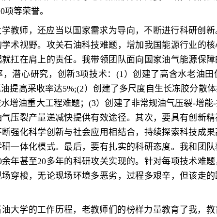
10项等荣誉。
大学教师，还应当以国家需求为导向，不断进行科研创新
的学术视野。攻关石油科技难题，增加我国能源行业的核
起就扛在肩上的责任。我带领团队面向国家油气能源保障
率，潜心研究，创新3项技术：(1）创建了高含水老油田
油提高采收率达5%;(2）创建了多尺度自生长冻胶分散
水增油重大工程难题；(3）创建了非常规油气压裂-增能
油气压裂产量递减快提供有效途径。其次，要具有创新精
不断强化科学创新与社会应用相结合，持续探索科技成果
学研一体化模式。最后，要有扎实的科研态度。我和团队
0余年甚至20多年的科研攻关实现的。针对每项技术难
现场穿梭，无论现场环境多恶劣，过程多艰辛，但该走的
石油大学的工作历程，老教师们的榜样力量教育了我，教