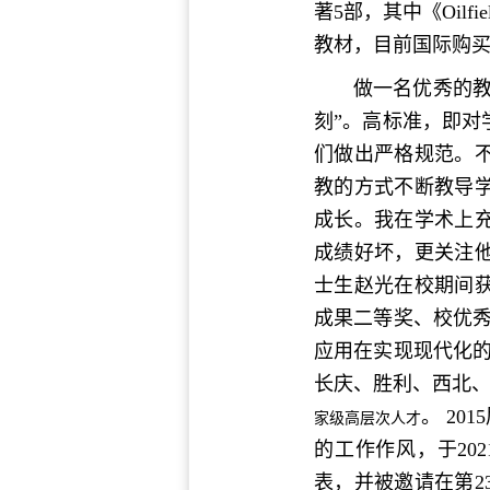
著5部，其中《Oilf
教材，目前国际购买
做一名优秀的
刻”。高标准，即
们做出严格规范。
教的方式不断教导
成长。我在学术上
成绩好坏，更关注他
士生赵光在校期间
成果二等奖、校优
应用在实现现代化
长庆、胜利、西北、
。 2
家级高层次人才
的工作作风，于20
表，并被邀请在第