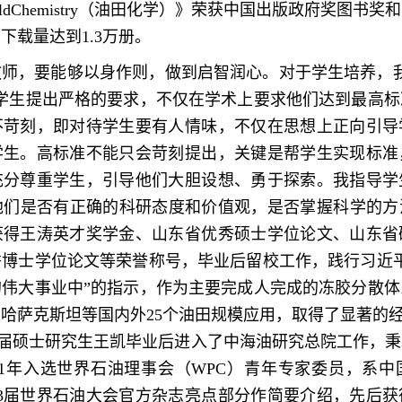
ieldChemistry（油田化学）》荣获中国出版政府奖图
下载量达到1.3万册。
教师，要能够以身作则，做到启智润心。对于学生培养，我
对学生提出严格的要求，不仅在学术上要求他们达到最高标
不苛刻，即对待学生要有人情味，不仅在思想上正向引导
学生。高标准不能只会苛刻提出，关键是帮学生实现标准
充分尊重学生，引导他们大胆设想、勇于探索。我指导学
们是否有正确的科研态度和价值观，是否掌握科学的方法
获得王涛英才奖学金、山东省优秀硕士学位论文、山东省
秀博士学位论文等荣誉称号，毕业后留校工作，践行习近平
的伟大事业中”的指示，作为主要完成人完成的冻胶分散体
哈萨克斯坦等国内外25个油田规模应用，取得了显著的
015届硕士研究生王凯毕业后进入了中海油研究总院工作，
21年入选世界石油理事会（WPC）青年专家委员，系
23届世界石油大会官方杂志亮点部分作简要介绍，先后获