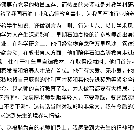
必须要有充足的热量库存，而热量的来源就是对教学科研
献给了我国石油工业和高等教育事业，为我国石油行业培
授给学生知识，还做到言为士则、行为世范，以其学术风
为学为人产生深远影响。早期石油高校的许多教师都出身
专业。在科学研究上，他们经常横穿戈壁万里风沙，露宿
辛勤劳动；在教书育人方面，他们陪伴石油高等教育走过
课，住在干打垒里自编教材。在取得成就时，他们首先
国家发展和培养人才放在首位。他们有大爱、无小爱，他
无私地将自己获得的胜利育才奖和其他先进奖励等奖金全
金。赵老师的言行教育了我，为人做事都要有大格局。2
“下海潮”，沈忠厚老师勉励年轻人，不要浮躁，要踏踏实
上山不要下海”，这句话当时对我影响非常大，我在今后的
追求达到先生的境界与情操。
厚、赵福麟为首的老师们身上，我感受到大先生的精神和