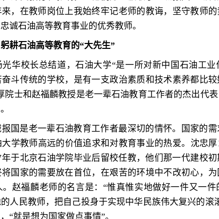
年来，在教师岗位上我始终牢记老师的教诲，坚守教师的
名忠诚石油高等教育事业的优秀教师。
：
躬耕石油高等教育的“大先生”
代杨光华校长总结道，石油大学“是一所对新中国石油工
苦奋斗传统的学校，是有一支政治素质和技术素养都比较
忠厚院士和赵福麟教授是老一辈石油教育工作者的杰出代表
涵。
诚报国是老一辈石油教育工作者最深切的情怀。国家的需
大学教师高远的价值追求和对教育事业的热爱。沈忠厚1
57年于北京石油学院毕业后留校任教，他们那一代建校
终将国家的需要放在首位，在艰苦的环境中不改初心，为
人。赵福麟老师的名言是：“惟真惟实地做好一件又一件
地的人民教师，把自己投身于实现中华民族伟大复兴的滚滚
，“就是想为国家做点事情”。