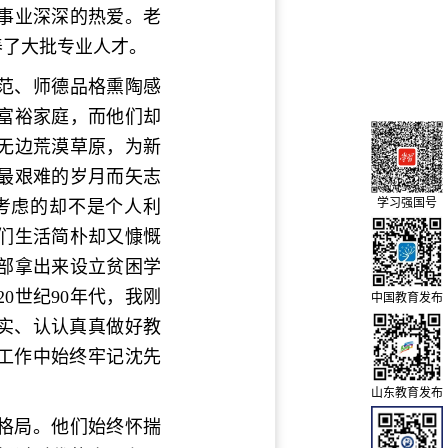
事业深深的热爱。老
养了大批专业人才。
范、师德品格熏陶感
富裕家庭，而他们却
无边荒漠草原，为新
最艰难的岁月而矢志
学习强国号
考虑的却不是个人利
们生活简朴却又慷慨
部拿出来设立贫困学
0世纪90年代，我刚
中国教育发布
实、认认真真做好教
工作中始终牢记沈先
山东教育发布
格局。他们始终怀揣