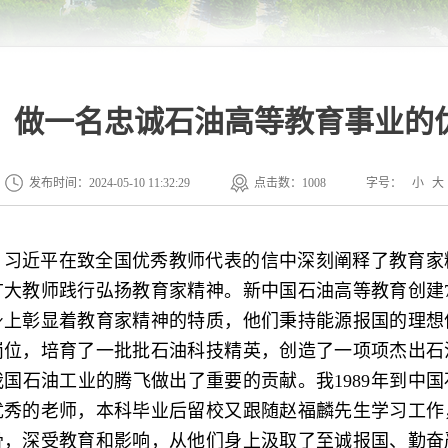
：做一名忠诚石油高等教育事业的
发布时间：2024-05-10 11:32:29
点击数：
1008
字号：
小
大
9日，习近平在致全国优秀教师代表的信中深刻阐释了教育
广大教师践行弘扬教育家精神。新中国石油高等教育创建7
身上彰显着教育家精神的特质，他们秉持能源报国的理想
岗位，培育了一批批石油科技精英，创造了一项项杰出石
国石油工业的腾飞做出了重要的贡献。我1989年到中
优秀的老师，本科毕业后留校又跟随赵福麟先生学习工作
骨，深受教育和影响，从他们身上汲取了至诚报国、勤奋