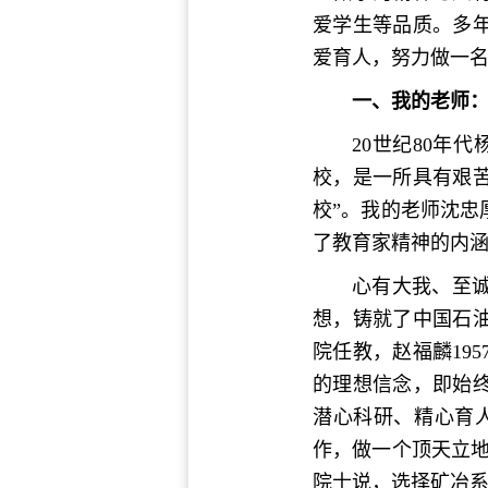
爱学生等品质。多
爱育人，努力做一
一、我的老师
20世纪80年
校，是一所具有艰
校”。我的老师沈
了教育家精神的内
心有大我、至
想，铸就了中国石油
院任教，赵福麟19
的理想信念，即始
潜心科研、精心育
作，做一个顶天立
院士说，选择矿冶系