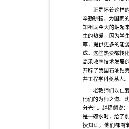
正是怀着这样
辛勤耕耘，为国家
知祖国今天的崛起
生的热爱，因为学
率，提供更多的能
成。这些热爱都转
高采收率技术发展
开辟了我国石油钻
井工程学科奠基人
老教师们以仁
他们的为师之道。
分光” 。赵福麟说
是一碗水时，给了
授知识，他们都有